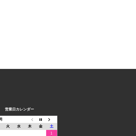
営業日カレンダー
8月
火
水
木
金
土
1