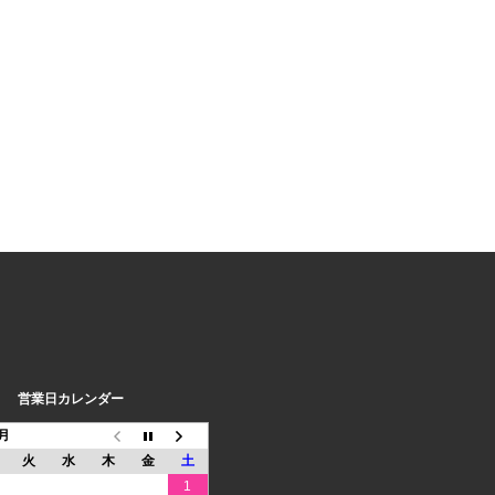
営業日カレンダー
8月
火
水
木
金
土
1