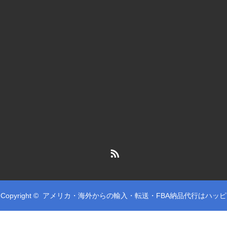
RSS
Copyright ©
アメリカ・海外からの輸入・転送・FBA納品代行はハッピ
ー転送へ