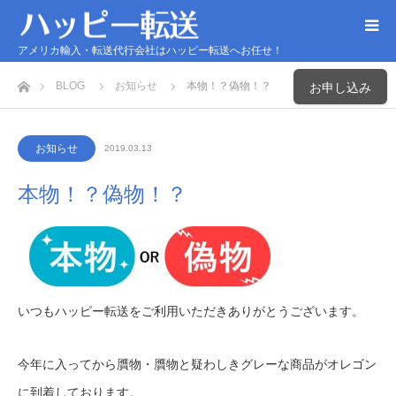
アメリカ輸入・転送代行会社はハッピー転送へお任せ！
ホーム
BLOG
お知らせ
本物！？偽物！？
お申し込み
お知らせ
2019.03.13
本物！？偽物！？
いつもハッピー転送をご利用いただきありがとうございます。
今年に入ってから贋物・贋物と疑わしきグレーな商品がオレゴン
に到着しております。